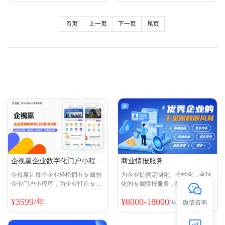
首页
上一页
下一页
尾页
服务资源
查看更多资源>
商业情报服务
企视赢企业数字化门户小程···
为企业提供定制化、个性化、全球
企视赢让每个企业轻松拥有专属的
化的专属情报服务，降低95%以上
企业门户小程序，为企业打造专属
的传统商业情报的搜集成本
的数字舞台。企业可以充分展现自
¥
8000-18000
¥
3599/年
身优势，吸···
微信咨询
/年