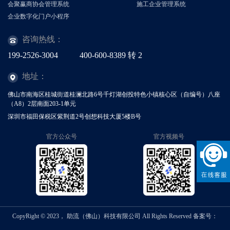
会聚赢商协会管理系统
施工企业管理系统
企业数字化门户小程序
咨询热线：
199-2526-3004
400-600-8389
转
2
地址：
佛山市南海区桂城街道桂澜北路6号千灯湖创投特色小镇核心区（自编号）八座
（A8）2层南面203-1单元
深圳市福田保税区紫荆道2号创想科技大厦5楼B号
官方公众号
官方视频号
CopyRight © 2023， 助流（佛山）科技有限公司 All Rights Reserved
备案号：