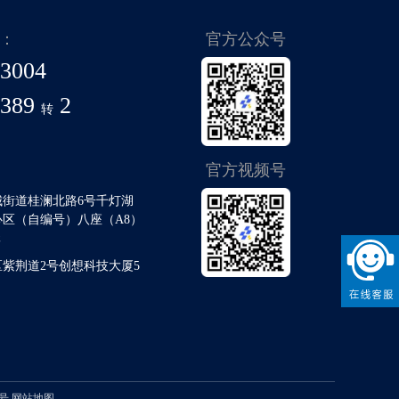
：
官方公众号
-3004
8389
2
转
官方视频号
城街道桂澜北路6号千灯湖
区（自编号）八座（A8）
元
紫荆道2号创想科技大厦5
4号
网站地图