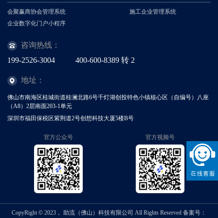
会聚赢商协会管理系统
施工企业管理系统
企业数字化门户小程序
咨询热线：
199-2526-3004
400-600-8389
转
2
地址：
佛山市南海区桂城街道桂澜北路6号千灯湖创投特色小镇核心区（自编号）八座
（A8）2层南面203-1单元
深圳市福田保税区紫荆道2号创想科技大厦5楼B号
官方公众号
官方视频号
CopyRight © 2023， 助流（佛山）科技有限公司 All Rights Reserved
备案号：