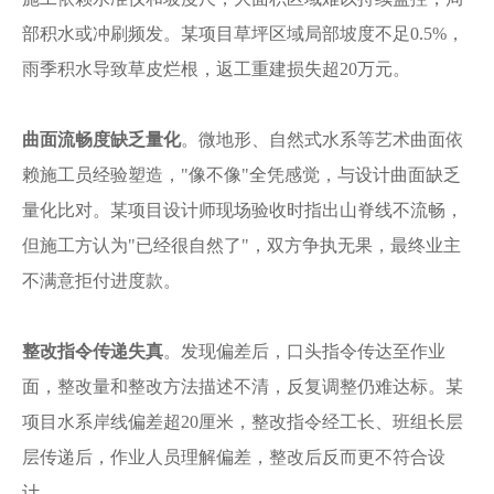
部积水或冲刷频发。某项目草坪区域局部坡度不足0.5%，
雨季积水导致草皮烂根，返工重建损失超20万元。
曲面流畅度缺乏量化
。微地形、自然式水系等艺术曲面依
赖施工员经验塑造，
"像不像"全凭感觉，与设计曲面缺乏
量化比对。某项目设计师现场验收时指出山脊线不流畅，
但施工方认为"已经很自然了"，双方争执无果，最终业主
不满意拒付进度款。
整改指令传递失真
。发现偏差后，口头指令传达至作业
面，整改量和整改方法描述不清，反复调整仍难达标。某
项目水系岸线偏差超
20厘米，整改指令经工长、班组长层
层传递后，作业人员理解偏差，整改后反而更不符合设
计。