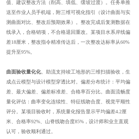
值、建议整改方法（削高、填低、缓坡过渡）。任务单推
送至作业人员手机端，附三维可视化指引（设计曲面与实
测曲面对比、整改后预期效果）。整改完成后复测数据在
线录入，合格销项，不合格退回重改。某项目水系岸线偏
差18厘米，整改指令精准传达后，一次整改达标率从60%
提升至95%。
曲面验收量化化
。助流支持竣工地形的三维扫描验收，生
成点云模型与设计模型穿透比对。偏差分布统计：平均偏
差、最大偏差、偏差标准差、合格率百分比。曲面流畅度
量化评估：曲率变化连续性、特征线吻合度、视觉平顺性
评分。某项目验收时，系统量化报告显示平均偏差
4.2厘
米、合格率92%、山脊线吻合度85%，设计师和业主直观
认可，验收顺利通过。