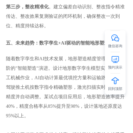
第三步，整改精准化
。建立偏差自动识别、整改指令精准
传达、整改效果复测验证的闭环机制，确保整改一次到
位、精度持续达标。
五、未来趋势：数字孪生
+AI驱动的智能地形塑造
微信咨询
随着数字孪生和
AI技术发展，地形塑造精度管理正向更高
预约演示
阶的"智能塑造"演进。设计地形数字孪生模型实时指导施
工机械作业，AI自动计算最优填挖方量和运输路径，无人
驾驶推土机按数字指令精确塑形，激光扫描实时反馈塑形
回到顶部
精度并自动调整。某试点项目应用后，地形塑造效率提升
40%，精度合格率从85%提升至98%，设计落地还原度达
95%以上。