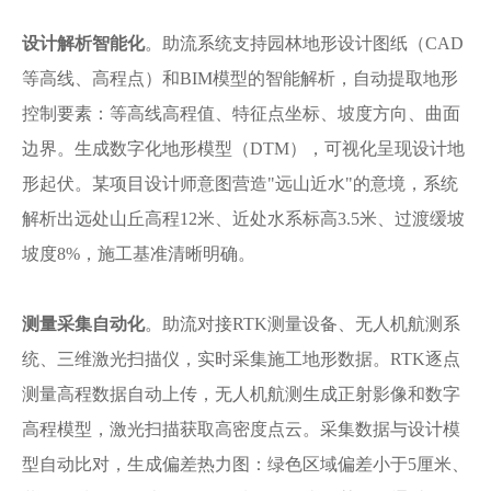
设计解析智能化
。助流系统支持园林地形设计图纸（
CAD
等高线、高程点）和BIM模型的智能解析，自动提取地形
控制要素：等高线高程值、特征点坐标、坡度方向、曲面
边界。生成数字化地形模型（DTM），可视化呈现设计地
形起伏。某项目设计师意图营造"远山近水"的意境，系统
解析出远处山丘高程12米、近处水系标高3.5米、过渡缓坡
坡度8%，施工基准清晰明确。
测量采集自动化
。助流对接
RTK测量设备、无人机航测系
统、三维激光扫描仪，实时采集施工地形数据。RTK逐点
测量高程数据自动上传，无人机航测生成正射影像和数字
高程模型，激光扫描获取高密度点云。采集数据与设计模
型自动比对，生成偏差热力图：绿色区域偏差小于5厘米、