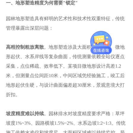
一、地形塑造精度为何需要
"锁定"
园林地形塑造具有鲜明的艺术性和技术性双重特征，传统
管理暴露出深层问题：
高程控制粗放离散
。地形塑造涉及大面积场地平整、微地
形起伏、水系岸线等复杂曲面，传统测量依赖全站仪逐点
采集，点位稀疏、效率低下。某项目微地形设计高差
1.2
米，但测量点位间距10米，中间区域凭经验施工，竣工后
地形起伏生硬，与设计曲面偏差超30厘米，景观意境大打
折扣。
坡度精度难以持续
。园林排水对坡度精度要求严格：草坪
坡度
1%~3%、园路横坡1.5%~2%、水系边坡1:2~1:3。传统
施工依赖水准仪和坡度尺，大面积区域难以持续监控，局