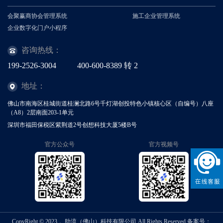
会聚赢商协会管理系统
施工企业管理系统
企业数字化门户小程序
咨询热线：
199-2526-3004
400-600-8389
转
2
地址：
佛山市南海区桂城街道桂澜北路6号千灯湖创投特色小镇核心区（自编号）八座
（A8）2层南面203-1单元
深圳市福田保税区紫荆道2号创想科技大厦5楼B号
官方公众号
官方视频号
CopyRight © 2023， 助流（佛山）科技有限公司 All Rights Reserved
备案号：