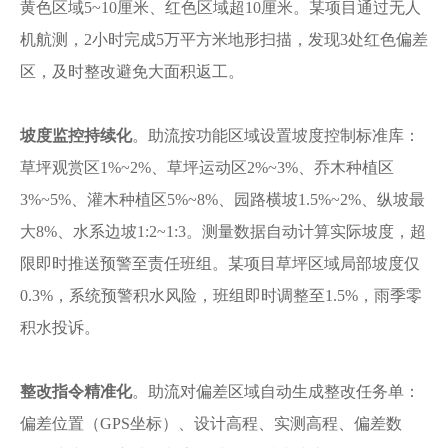
黄色区域5~10厘米、红色区域超10厘米。某项目通过无人
机航测，2小时完成5万平方米地形扫描，发现3处红色偏差
区，及时整改避免大面积返工。
坡度监控持续化
。助流按功能区域设置坡度控制标准库：
草坪观赏区
1%~2%、草坪运动区2%~3%、乔木种植区
3%~5%、灌木种植区5%~8%、园路横坡1.5%~2%、纵坡最
大8%、水系边坡1:2~1:3。测量数据自动计算实际坡度，超
限即时推送预警至责任班组。某项目草坪区域局部坡度仅
0.3%，系统预警积水风险，班组即时调整至1.5%，雨季零
积水投诉。
整改指令精准化
。助流对偏差区域自动生成整改任务单：
偏差位置（
GPS坐标）、设计高程、实测高程、偏差数