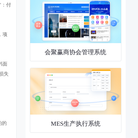
"：付
，项
会聚赢商协会管理系统
书面
损失
MES生产执行系统
约的