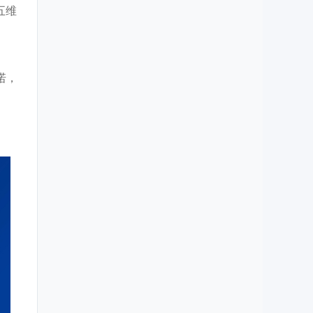
五维
诺，