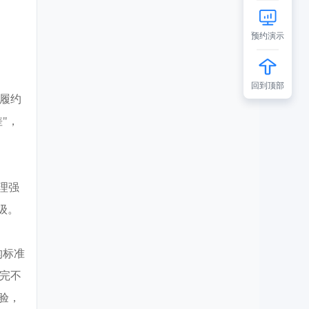
预约演示
回到顶部
"履约
"，
理强
级。
构标准
完不
验，