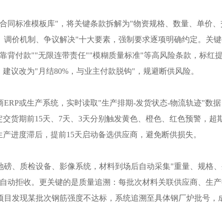
购合同标准模板库"，将关键条款拆解为"物资规格、数量、单价、
、调价机制、争议解决"十大要素，强制要求逐项明确约定。关键
靠背付款""无限连带责任""模糊质量标准"等高风险条款，标红
建议改为"月结80%，与业主付款脱钩"，规避断供风险。
商
ERP或生产系统，实时读取"生产排期-发货状态-物流轨迹"数
定交货期前15天、7天、3天分别触发黄色、橙色、红色预警，超
生产进度滞后，提前15天启动备选供应商，避免断供损失。
地磅、质检设备、影像系统，材料到场后自动采集
"重量、规格
值自动拒收。更关键的是质量追溯：每批次材料关联供应商、生产
项目发现某批次钢筋强度不达标，系统追溯至具体钢厂炉批号，