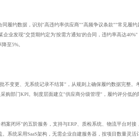
合同履约数据，识别
"高违约率供应商""高频争议条款""常见履约
某企业发现"交货期约定为'按需方通知'的合同，违约率高达40%"
降至5%。
审批不变更、无系统记录不结算"，从规则上确保履约数据完整。
入采购部门KPI。制度层面建立"供应商分级管理"，履约评分低的
+档案闭环"的五阶服务，支持与ERP、质检系统、物流平台对接
盖。系统采用SaaS架构，无需企业自建服务器，按项目数量灵活