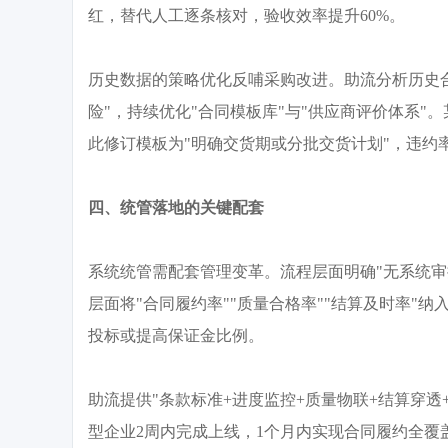
红，替代人工逐条核对，验收效率提升
60%。
历史数据的策略优化反哺采购改进。助流分析历史
险"，持续优化"合同模板库"与"供应商评价体系"。
此修订模板为"明确交货期或分批交货计划"，违约率
四、统管落地的关键配套
系统统管需配套管理变革。流程层面明确
"无系统
层面将"合同履约率""质量合格率""结算及时率"纳
投标或提高保证金比例。
助流提供
"条款标准+进度监控+质量物联+结算穿透
型企业2周内完成上线，1个月内实现合同履约全覆