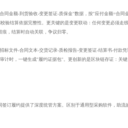
"合同金额-到货验收-变更签证-质保金"数据，按"应付金额=合同
强制校验结算依据完整性。更关键的是变更联动：任何变更必须走
留痕，结算时自动关联，争议归零。
"招标文件-合同文本-交货记录-质检报告-变更签证-结算书-付款凭
或审计时，一键生成"履约证据包"。更创新的是区块链存证：关
同签订履约提供了深度统管方案。区别于通用型采购软件，助流