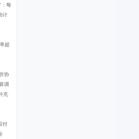
"：每
动计
荷率超
调价协
算调
补充
踪付
标