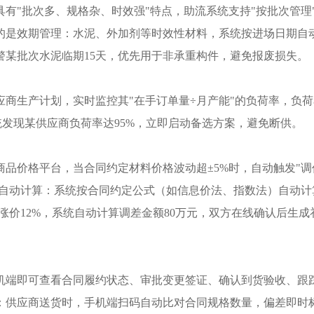
具有
"批次多、规格杂、时效强"特点，助流系统支持"按批次管理
的是效期管理：水泥、外加剂等时效性材料，系统按进场日期自
警某批次水泥临期15天，优先用于非承重构件，避免报废损失。
应商生产计划，实时监控其
"在手订单量÷月产能"的负荷率，负
统发现某供应商负荷率达95%，立即启动备选方案，避免断供。
商品价格平台，当合同约定材料价格波动超
±5%时，自动触发"
式自动计算：系统按合同约定公式（如信息价法、指数法）自动计
涨价12%，系统自动计算调差金额80万元，双方在线确认后生成
机端即可查看合同履约状态、审批变更签证、确认到货验收、跟
：供应商送货时，手机端扫码自动比对合同规格数量，偏差即时