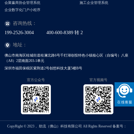
会聚赢商协会管理系统
施工企业管理系统
企业数字化门户小程序
咨询热线：
199-2526-3004
400-600-8389
转
2
地址：
佛山市南海区桂城街道桂澜北路6号千灯湖创投特色小镇核心区（自编号）八座
（A8）2层南面203-1单元
深圳市福田保税区紫荆道2号创想科技大厦5楼B号
官方公众号
官方视频号
CopyRight © 2023， 助流（佛山）科技有限公司 All Rights Reserved
备案号：